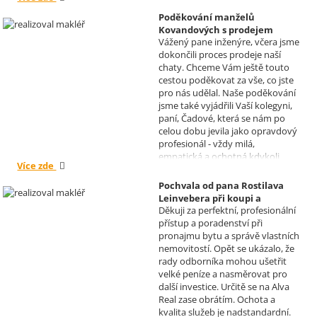
dne Hana a Jan Kovandovi
Poděkování manželů
Kovandových s prodejem
Vážený pane inženýre, včera jsme
chaty v Osové Bítýšce
dokončili proces prodeje naší
Realizoval makléř: David
chaty. Chceme Vám ještě touto
Vašíček
cestou poděkovat za vše, co jste
pro nás udělal. Naše poděkování
jsme také vyjádřili Vaší kolegyni,
paní, Čadové, která se nám po
celou dobu jevila jako opravdový
profesionál - vždy milá,
empatická a ochotná kdykoli
Více zde
pomoci s řešením jakéhokoli
problému. Vaše společnost i Vy v
Pochvala od pana Rostilava
nás získáváte opravdu spokojené
Leinvebera při koupi a
klienty, kteří budou vaše služby
Děkuji za perfektní, profesionální
následném pronájmu
vždy doporučovat každému, kdo
přístup a poradenství při
investiční nemovitosti
je potřebuje. Věřím, že se na Vás
pronajmu bytu a správě vlastních
Realizoval makléř: David
budeme moci obrátit i v případě
nemovitostí. Opět se ukázalo, že
Vašíček
prodeje, který plánujeme v
rady odborníka mohou ušetřit
budoucnu uskutečnit. Se
velké peníze a nasměrovat pro
srdečným pozdravem a přáním
další investice. Určitě se na Alva
mnoho zdraví i úspěchů Vám
Real zase obrátím. Ochota a
přejí manželé Kovandovi
kvalita služeb je nadstandardní.