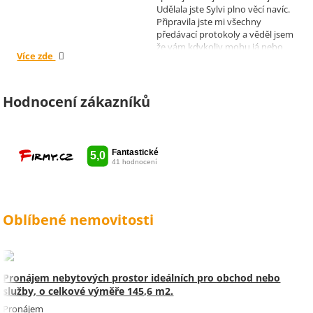
Udělala jste Sylvi plno věcí navíc.
Připravila jste mi všechny
předávací protokoly a věděl jsem
že vám kdykoliv mohu já nebo
Více zde
moji nájemníci zavolat, když by
bylo potřeba cokoliv vyřešit. Díky
moc za vše je pro mě radost s
vámi spolupracovat . Snad vám
Hodnocení zákazníků
kytka jako malé poděkování za
vše udělala radost. Takže ještě
jednou děkuji Sylvi.
Oblíbené nemovitosti
Pronájem nebytových prostor ideálních pro obchod nebo
služby, o celkové výměře 145,6 m2.
Pronájem