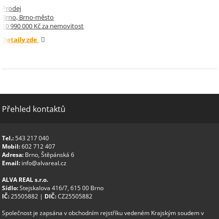
Prodej
Brno, Brno-město
10 990 000 Kč za nemovitost
Detaily zde
Přehled kontaktů
Tel.:
543 217 040
Mobil:
602 712 407
Adresa:
Brno, Štěpánská 6
Email:
info@alvareal.cz
ALVA REAL s.r.o.
Sídlo:
Stejskalova 416/7, 615 00 Brno
IČ:
25505882 |
DIČ:
CZ25505882
Společnost je zapsána v obchodním rejstříku vedeném Krajským soudem v