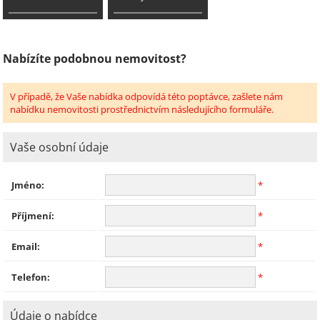
Nabízíte podobnou nemovitost?
V případě, že Vaše nabídka odpovídá této poptávce, zašlete nám
nabídku nemovitosti prostřednictvím následujícího formuláře.
Vaše osobní údaje
Jméno:
*
Příjmení:
*
Email:
*
Telefon:
*
Údaje o nabídce