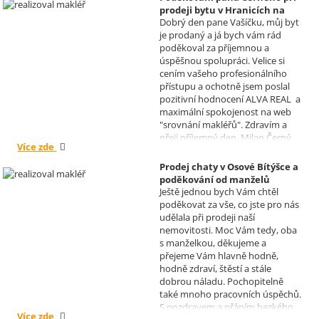
prodeji bytu v Hranicích na
Dobrý den pane Vašíčku, můj byt
Moravě
je prodaný a já bych vám rád
Realizoval makléř: David
poděkoval za příjemnou a
Vašíček
úspěšnou spolupráci. Velice si
cením vašeho profesionálního
přístupu a ochotně jsem poslal
pozitivní hodnocení ALVA REAL a
maximální spokojenost na web
"srovnání makléřů". Zdravím a
přeji příjemný den, Milan Černý,
Více zde
Hranice
Prodej chaty v Osové Bítýšce a
poděkování od manželů
Ještě jednou bych Vám chtěl
Kovandových
poděkovat za vše, co jste pro nás
Realizoval makléř: Sylva
udělala při prodeji naší
Čadová
nemovitosti. Moc Vám tedy, oba
s manželkou, děkujeme a
přejeme Vám hlavně hodně,
hodně zdraví, štěstí a stále
dobrou náladu. Pochopitelně
také mnoho pracovních úspěchů.
S pozdravem a přáním hezkého
Více zde