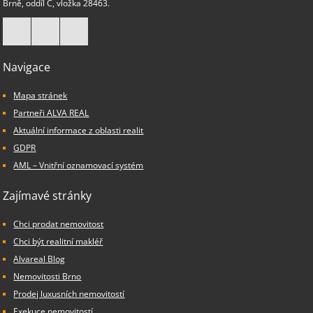
Brně, oddíl C, vložka 28463.
Navigace
Mapa stránek
Partneři ALVA REAL
Aktuální informace z oblasti realit
GDPR
AML – Vnitřní oznamovací systém
Zajímavé stránky
Chci prodat nemovitost
Chci být realitní makléř
Alvareal Blog
Nemovitosti Brno
Prodej luxusních nemovitostí
Exekuce nemovitostí