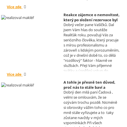
Více zde
Reakce zájemce o nemovitost,
který po složení rezervace byl
Dobrý večer pane Vašíčků. Dal
nucen od koupi odstoupit.
jsem Vám hlas do soutěže
Realizoval makléř: David
Realiťák roku, považuji Vás za
Vašíček
seriózního člověka, který pracuje
s mírou profesionalismu a
zároveň s lidským porozuměním,
což je v dnešní době to, co dělá
"rozdílový" faktor - hlavně ve
službách. Přeji Vám příjemné
svátky a úspěšný vstup do
Více zde
nového roku. R. Kortánek.
A tohle je přesně ten důvod,
proč nás to stále baví a
Dobrý den milá paní Čadová ,
naplňuje, poděkování od pana
velmi se omlouvám, že se
Míška.
ozývám trochu pozdě. Nicméně
Realizoval makléř: Sylva
si obrovsky vážím toho co pro
Čadová
mně stále vyřizujete a to taky
zůstane navždy v mých
vzpomínkách Při všech