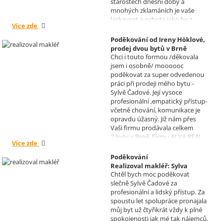
starostech dnešní doby a
mnohých zklamáních je vaše
laskavost a ochota jako by z
Více zde
jiného světa. Moc děkuji za
informace a děkuji za vaše úsilí.
Poděkování od Ireny Höklové,
Zatím se mějte moc a moc hezky.
prodej dvou bytů v Brně
S pozdravem Pavel Míšek
Chci i touto formou /děkovala
Realizoval makléř: Sylva
jsem i osobně/ moooooc
Čadová
poděkovat za super odvedenou
práci při prodeji mého bytu -
Sylvě Čadové. Její vysoce
profesionální ,empatický přístup-
včetně chování, komunikace je
opravdu úžasný. Již nám přes
Vaši firmu prodávala celkem
2.byty v Brně. Firmu ALVA REAL
Více zde
doporučuji mnoha známým.
Krásné dny Vám a Vašim
Poděkování
zaměstnancům. Irena Höklová,
Realizoval makléř: Sylva
Brno
Chtěl bych moc poděkovat
Čadová
slečně Sylvě Čadové za
profesionální a lidský přístup. Za
spoustu let spolupráce pronajala
můj byt už čtyřikrát vždy k plné
spokojenosti jak mé tak nájemců.