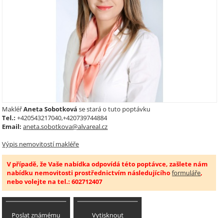
Makléř
Aneta Sobotková
se stará o tuto poptávku
Tel.:
+420543217040,+420739744884
Email:
aneta.sobotkova@alvareal.cz
Výpis nemovitostí makléře
V případě, že Vaše nabídka odpovídá této poptávce, zašlete nám
nabídku nemovitosti prostřednictvím následujícího
formuláře
,
nebo volejte na tel.: 602712407
Poslat známému
Vytisknout