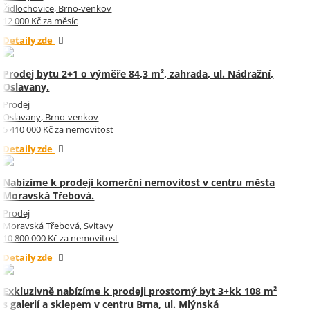
Židlochovice, Brno-venkov
12 000 Kč za měsíc
Detaily zde
Prodej bytu 2+1 o výměře 84,3 m², zahrada, ul. Nádražní,
Oslavany.
Prodej
Oslavany, Brno-venkov
5 410 000 Kč za nemovitost
Detaily zde
Nabízíme k prodeji komerční nemovitost v centru města
Moravská Třebová.
Prodej
Moravská Třebová, Svitavy
10 800 000 Kč za nemovitost
Detaily zde
Exkluzivně nabízíme k prodeji prostorný byt 3+kk 108 m²
s galerií a sklepem v centru Brna, ul. Mlýnská