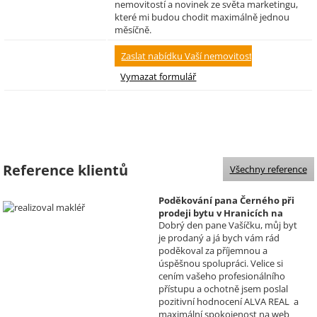
nemovitostí a novinek ze světa marketingu,
které mi budou chodit maximálně jednou
měsíčně.
Reference klientů
Všechny reference
Poděkování pana Černého při
prodeji bytu v Hranicích na
Dobrý den pane Vašíčku, můj byt
Moravě
je prodaný a já bych vám rád
Realizoval makléř: David
poděkoval za příjemnou a
Vašíček
úspěšnou spolupráci. Velice si
cením vašeho profesionálního
přístupu a ochotně jsem poslal
pozitivní hodnocení ALVA REAL a
maximální spokojenost na web