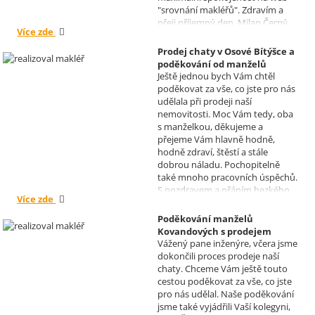
"srovnání makléřů". Zdravím a
přeji příjemný den, Milan Černý,
Více zde
Hranice
Prodej chaty v Osové Bítýšce a
poděkování od manželů
Ještě jednou bych Vám chtěl
Kovandových
poděkovat za vše, co jste pro nás
Realizoval makléř: Sylva
udělala při prodeji naší
Čadová
nemovitosti. Moc Vám tedy, oba
s manželkou, děkujeme a
přejeme Vám hlavně hodně,
hodně zdraví, štěstí a stále
dobrou náladu. Pochopitelně
také mnoho pracovních úspěchů.
S pozdravem a přáním hezkého
Více zde
dne Hana a Jan Kovandovi
Poděkování manželů
Kovandových s prodejem
Vážený pane inženýre, včera jsme
chaty v Osové Bítýšce
dokončili proces prodeje naší
Realizoval makléř: David
chaty. Chceme Vám ještě touto
Vašíček
cestou poděkovat za vše, co jste
pro nás udělal. Naše poděkování
jsme také vyjádřili Vaší kolegyni,