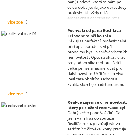
paní, Čadové, která se nám po
celou dobu jevila jako opravdový
profesionál - vždy milá,
empatická a ochotná kdykoli
Více zde
pomoci s řešením jakéhokoli
problému. Vaše společnost i Vy v
Pochvala od pana Rostilava
nás získáváte opravdu spokojené
Leinvebera při koupi a
klienty, kteří budou vaše služby
Děkuji za perfektní, profesionální
následném pronájmu
vždy doporučovat každému, kdo
přístup a poradenství při
investiční nemovitosti
je potřebuje. Věřím, že se na Vás
pronajmu bytu a správě vlastních
Realizoval makléř: David
budeme moci obrátit i v případě
nemovitostí. Opět se ukázalo, že
Vašíček
prodeje, který plánujeme v
rady odborníka mohou ušetřit
budoucnu uskutečnit. Se
velké peníze a nasměrovat pro
srdečným pozdravem a přáním
další investice. Určitě se na Alva
mnoho zdraví i úspěchů Vám
Real zase obrátím. Ochota a
přejí manželé Kovandovi
kvalita služeb je nadstandardní.
Více zde
Reakce zájemce o nemovitost,
který po složení rezervace byl
Dobrý večer pane Vašíčků. Dal
nucen od koupi odstoupit.
jsem Vám hlas do soutěže
Realizoval makléř: David
Realiťák roku, považuji Vás za
Vašíček
seriózního člověka, který pracuje
s mírou profesionalismu a