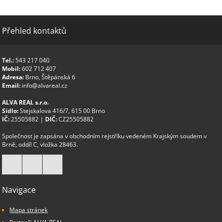
Přehled kontaktů
Tel.:
543 217 040
Mobil:
602 712 407
Adresa:
Brno, Štěpánská 6
Email:
info@alvareal.cz
ALVA REAL s.r.o.
Sídlo:
Stejskalova 416/7, 615 00 Brno
IČ:
25505882 |
DIČ:
CZ25505882
Společnost je zapsána v obchodním rejstříku vedeném Krajským soudem v
Brně, oddíl C, vložka 28463.
Navigace
Mapa stránek