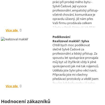
práci při prodeji mého bytu -
Sylvě Čadové. Její vysoce
profesionální ,empatický přístup-
včetně chování, komunikace je
opravdu úžasný. Již nám přes
Vaši firmu prodávala celkem
2.byty v Brně. Firmu ALVA REAL
Více zde
doporučuji mnoha známým.
Krásné dny Vám a Vašim
Poděkování
zaměstnancům. Irena Höklová,
Realizoval makléř: Sylva
Brno
Chtěl bych moc poděkovat
Čadová
slečně Sylvě Čadové za
profesionální a lidský přístup. Za
spoustu let spolupráce pronajala
můj byt už čtyřikrát vždy k plné
spokojenosti jak mé tak nájemců.
Udělala jste Sylvi plno věcí navíc.
Připravila jste mi všechny
předávací protokoly a věděl jsem
že vám kdykoliv mohu já nebo
Více zde
moji nájemníci zavolat, když by
bylo potřeba cokoliv vyřešit. Díky
moc za vše je pro mě radost s
vámi spolupracovat . Snad vám
Hodnocení zákazníků
kytka jako malé poděkování za