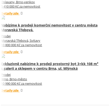
Oslavany, Brno-venkov
5 410 000 Kč za nemovitost
Detaily zde
Nabízíme k prodeji komerční nemovitost v centru města
Moravská Třebová.
Prodej
Moravská Třebová, Svitavy
10 800 000 Kč za nemovitost
Detaily zde
Exkluzivně nabízíme k prodeji prostorný byt 3+kk 108 m²
s galerií a sklepem v centru Brna, ul. Mlýnská
Prodej
Brno, Brno-město
10 990 000 Kč za nemovitost
Detaily zde