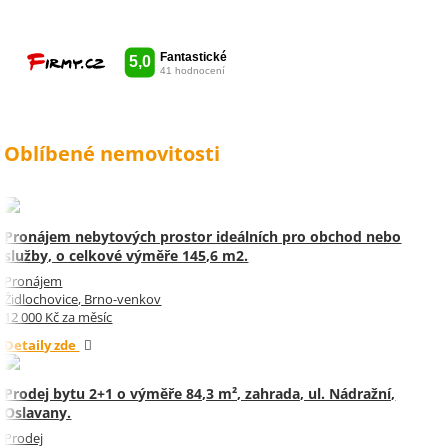
vše udělala radost. Takže ještě
jednou děkuji Sylvi.
Oblíbené nemovitosti
Pronájem nebytových prostor ideálních pro obchod nebo
služby, o celkové výměře 145,6 m2.
Pronájem
Židlochovice, Brno-venkov
12 000 Kč za měsíc
Detaily zde
Prodej bytu 2+1 o výměře 84,3 m², zahrada, ul. Nádražní,
Oslavany.
Prodej