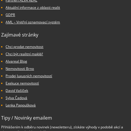
Partneři ALVA REAL
Aktuální informace z oblasti realit
GDPR
AML – Vnitřní oznamovací systém
Zajímavé stránky
Chci prodat nemovitost
Chci být realitní makléř
Alvareal Blog
Nemovitosti Brno
Prodej luxusních nemovitostí
Exekuce nemovitostí
David Vašíček
Sylva Čadová
Lenka Papoušková
Tipy / Novinky emailem
Přihlášením k odběru novinek (newsletteru), získáte výhody v podobě akcí a