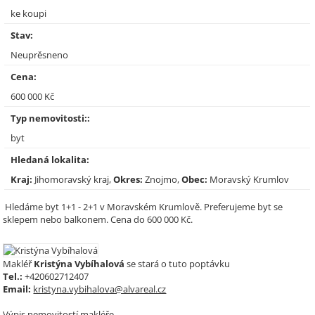
ke koupi
Stav:
Neuprěsneno
Cena:
600 000 Kč
Typ nemovitosti::
byt
Hledaná lokalita:
Kraj:
Jihomoravský kraj,
Okres:
Znojmo,
Obec:
Moravský Krumlov
Hledáme byt 1+1 - 2+1 v Moravském Krumlově. Preferujeme byt se
sklepem nebo balkonem. Cena do 600 000 Kč.
Makléř
Kristýna Vybíhalová
se stará o tuto poptávku
Tel.:
+420602712407
Email:
kristyna.vybihalova@alvareal.cz
Výpis nemovitostí makléře