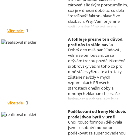
zároveň s lidským porozuměním,
což je v dnešní době to, co dělá
"rozdílový" faktor - hlavně ve
službách. Přeji Vám příjemné
svátky a úspěšný vstup do
Více zde
nového roku. R. Kortánek.
A tohle je přesně ten důvod,
proč nás to stále baví a
Dobrý den milá paní Čadová ,
naplňuje, poděkování od pana
velmi se omlouvám, že se
Míška.
ozývám trochu pozdě. Nicméně
Realizoval makléř: Sylva
si obrovsky vážím toho co pro
Čadová
mně stále vyřizujete a to taky
zůstane navždy v mých
vzpomínkách Při všech
starostech dnešní doby a
mnohých zklamáních je vaše
laskavost a ochota jako by z
Více zde
jiného světa. Moc děkuji za
informace a děkuji za vaše úsilí.
Poděkování od Ireny Höklové,
Zatím se mějte moc a moc hezky.
prodej dvou bytů v Brně
S pozdravem Pavel Míšek
Chci i touto formou /děkovala
Realizoval makléř: Sylva
jsem i osobně/ moooooc
Čadová
poděkovat za super odvedenou