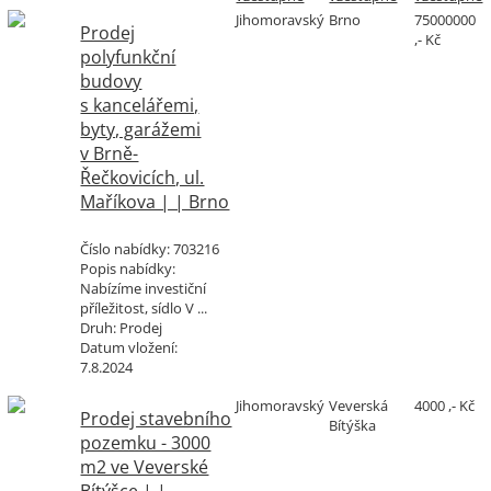
Jihomoravský
Brno
75000000
Prodej
,- Kč
polyfunkční
budovy
s kancelářemi,
byty, garážemi
v Brně-
Řečkovicích, ul.
Maříkova | | Brno
Číslo nabídky:
703216
Popis nabídky:
Nabízíme investiční
příležitost, sídlo V ...
Druh:
Prodej
Datum vložení:
7.8.2024
Jihomoravský
Veverská
4000 ,- Kč
Prodej stavebního
Bítýška
pozemku - 3000
m2 ve Veverské