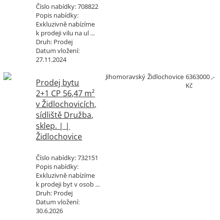
Číslo nabídky:
708822
Popis nabídky:
Exkluzivně nabízíme
k prodeji vilu na ul ...
Druh:
Prodej
Datum vložení:
27.11.2024
Jihomoravský
Židlochovice
6363000 ,-
Prodej bytu
Kč
2+1 CP 56,47 m²
v Židlochovicích,
sídliště Družba,
sklep. | |
Židlochovice
Číslo nabídky:
732151
Popis nabídky:
Exkluzivně nabízíme
k prodeji byt v osob ...
Druh:
Prodej
Datum vložení:
30.6.2026