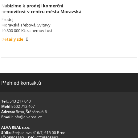
Nabízíme k prodeji komerční
nemovitost v centru města Moravská
Třebová.
Prodej
Moravská Třebová, Svitavy
10 800 000 Kč za nemovitost
Detaily zde
Přehled kontaktů
Tel.:
543 217 040
Mobil:
602 712 407
Adresa:
Brno, Štěpánská 6
Email:
info@alvareal.cz
ALVA REAL s.r.o.
Sídlo:
Stejskalova 416/7, 615 00 Brno
IČ:
25505882 |
DIČ:
CZ25505882