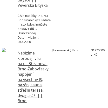
Bítýšce | |
Veverská Bítýška
Číslo nabídky:
730761
Popis nabídky:
Hledáte
místo, kde si můžete
postavit dů ...
Druh:
Prodej
Datum vložení:
26.4.2026
Jihomoravský
Brno
31270500
Nabízíme
,- Kč
k prodeji vilu
na ul. Březinova,
Brno-Žabovřesky,
napojení
na všechny IS,
bazén, sauna,
střešní terasa,
dvojgaráž. | |
Brno