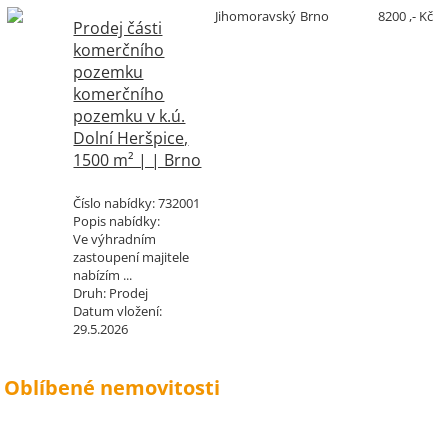
Jihomoravský
Brno
8200 ,- Kč
Prodej části
komerčního
pozemku
komerčního
pozemku v k.ú.
Dolní Heršpice,
1500 m² | | Brno
Číslo nabídky:
732001
Popis nabídky:
Ve výhradním
zastoupení majitele
nabízím ...
Druh:
Prodej
Datum vložení:
29.5.2026
Oblíbené nemovitosti