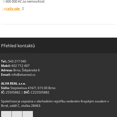
10 800 000 Kč za nemovitost
Detaily zde
Přehled kontaktů
Tel.:
543 217 040
Mobil:
602 712 407
Adresa:
Brno, Štěpánská 6
Email:
info@alvareal.cz
ALVA REAL s.r.o.
Sídlo:
Stejskalova 416/7, 615 00 Brno
IČ:
25505882 |
DIČ:
CZ25505882
Společnost je zapsána v obchodním rejstříku vedeném Krajským soudem v
Brně, oddíl C, vložka 28463.