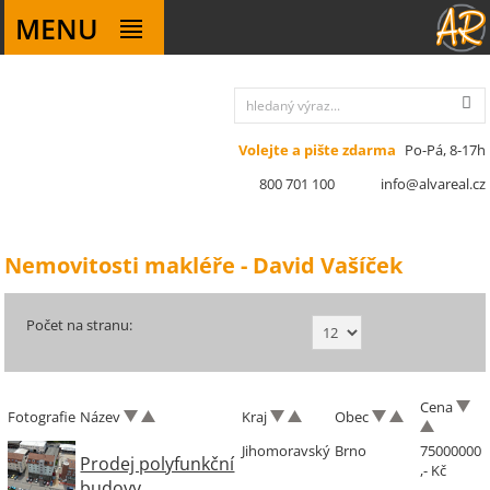
MENU
Volejte a pište zdarma
Po-Pá, 8-17h
800 701 100
info@alvareal.cz
Nemovitosti makléře - David Vašíček
Počet na stranu:
Cena
Fotografie
Název
Kraj
Obec
Jihomoravský
Brno
75000000
Prodej polyfunkční
,- Kč
budovy