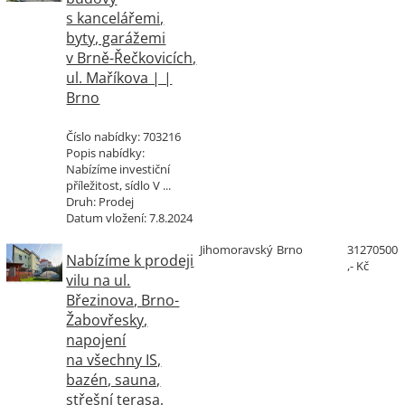
s kancelářemi,
byty, garážemi
v Brně-Řečkovicích,
ul. Maříkova | |
Brno
Číslo nabídky:
703216
Popis nabídky:
Nabízíme investiční
příležitost, sídlo V ...
Druh:
Prodej
Datum vložení:
7.8.2024
Jihomoravský
Brno
31270500
Nabízíme k prodeji
,- Kč
vilu na ul.
Březinova, Brno-
Žabovřesky,
napojení
na všechny IS,
bazén, sauna,
střešní terasa,