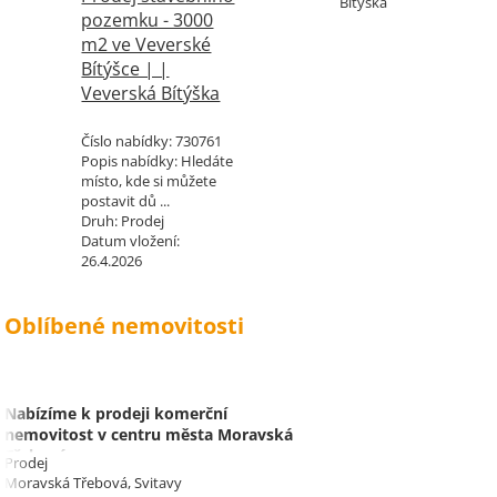
Bítýška
pozemku - 3000
m2 ve Veverské
Bítýšce | |
Veverská Bítýška
Číslo nabídky:
730761
Popis nabídky:
Hledáte
místo, kde si můžete
postavit dů ...
Druh:
Prodej
Datum vložení:
26.4.2026
Oblíbené nemovitosti
Nabízíme k prodeji komerční
nemovitost v centru města Moravská
Třebová.
Prodej
Moravská Třebová, Svitavy