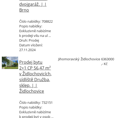
dvojgaráž. | |
Brno
Číslo nabídky:
708822
Popis nabídky:
Exkluzivně nabízíme
k prodeji vilu na ul ...
Druh:
Prodej
Datum vložení:
27.11.2024
Jihomoravský
Židlochovice
6363000
Prodej bytu
,- Kč
2+1 CP 56,47 m²
v Židlochovicích,
sídliště Družba,
sklep. | |
Židlochovice
Číslo nabídky:
732151
Popis nabídky:
Exkluzivně nabízíme
k prodeji byt v osob ...