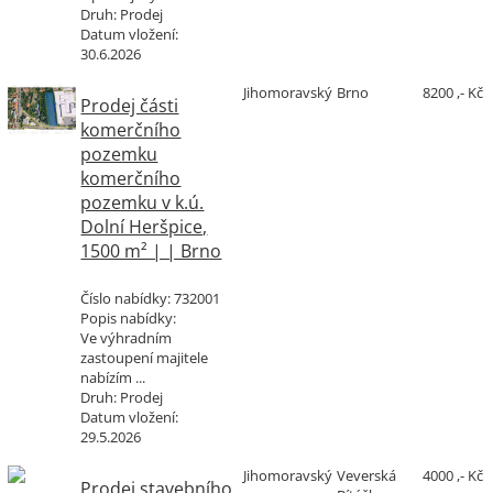
Druh:
Prodej
Datum vložení:
30.6.2026
Jihomoravský
Brno
8200 ,- Kč
Prodej části
komerčního
pozemku
komerčního
pozemku v k.ú.
Dolní Heršpice,
1500 m² | | Brno
Číslo nabídky:
732001
Popis nabídky:
Ve výhradním
zastoupení majitele
nabízím ...
Druh:
Prodej
Datum vložení:
29.5.2026
Jihomoravský
Veverská
4000 ,- Kč
Prodej stavebního