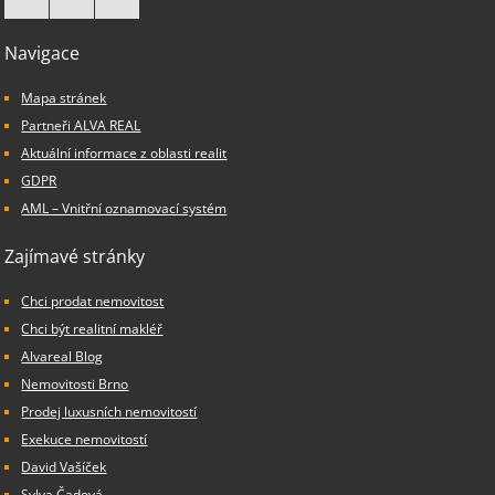
Navigace
Mapa stránek
Partneři ALVA REAL
Aktuální informace z oblasti realit
GDPR
AML – Vnitřní oznamovací systém
Zajímavé stránky
Chci prodat nemovitost
Chci být realitní makléř
Alvareal Blog
Nemovitosti Brno
Prodej luxusních nemovitostí
Exekuce nemovitostí
David Vašíček
Sylva Čadová