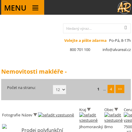
MENU
Volejte a pište zdarma
Po-Pá, 8-17h
800 701 100
info@alvareal.cz
Nemovitosti makléře -
Počet na stranu:
1
...
4
>>
Kraj
Obec
Cen
Fotografie
Název
Jihomoravský
Brno
750
Prodej polyfunkční