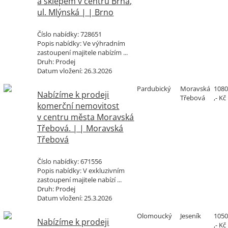
a sklepem v centru Brna,
ul. Mlýnská | | Brno
Číslo nabídky:
728651
Popis nabídky:
Ve výhradním
zastoupení majitele nabízím ...
Druh:
Prodej
Datum vložení:
26.3.2026
Pardubický
Moravská
108
Nabízíme k prodeji
Třebová
,- Kč
komerční nemovitost
v centru města Moravská
Třebová. | | Moravská
Třebová
Číslo nabídky:
671556
Popis nabídky:
V exkluzivním
zastoupení majitele nabízí ...
Druh:
Prodej
Datum vložení:
25.3.2026
Olomoucký
Jeseník
105
Nabízíme k prodeji
,- Kč