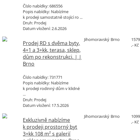
Číslo nabídky:
686556
Popis nabídky:
Nabízíme
k prodeji samostatně stojící ro ...
Druh:
Prodej
Datum vložení:
2.6.2026
Jihomoravský
Brno
157
Prodej RD s dvěma byty,
,- Kč
4+1 a 3+kk, terasa, sklep,
dům po rekonstrukci. | |
Brno
Číslo nabídky:
731771
Popis nabídky:
Nabízíme
k prodeji rodinný dům v klidné
...
Druh:
Prodej
Datum vložení:
17.5.2026
Jihomoravský
Brno
109
Exkluzivně nabízíme
,- Kč
k prodeji prostorný byt
3+kk 108 m² s galerií