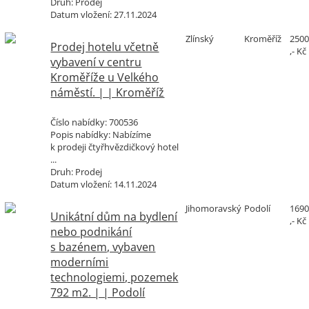
Druh:
Prodej
Datum vložení:
27.11.2024
Zlínský
Kroměříž
250
Prodej hotelu včetně
,- Kč
vybavení v centru
Kroměříže u Velkého
náměstí. | | Kroměříž
Číslo nabídky:
700536
Popis nabídky:
Nabízíme
k prodeji čtyřhvězdičkový hotel
...
Druh:
Prodej
Datum vložení:
14.11.2024
Jihomoravský
Podolí
169
Unikátní dům na bydlení
,- Kč
nebo podnikání
s bazénem, vybaven
moderními
technologiemi, pozemek
792 m2. | | Podolí