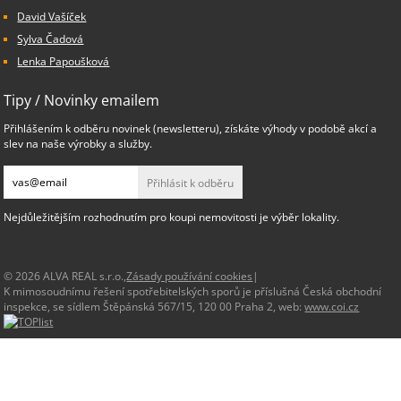
David Vašíček
Sylva Čadová
Lenka Papoušková
Tipy / Novinky emailem
Přihlášením k odběru novinek (newsletteru), získáte výhody v podobě akcí a
slev na naše výrobky a služby.
Přihlásit k odběru
Nejdůležitějším rozhodnutím pro koupi nemovitosti je výběr lokality.
© 2026 ALVA REAL s.r.o.,
Zásady používání cookies
|
K mimosoudnímu řešení spotřebitelských sporů je příslušná Česká obchodní
inspekce, se sídlem Štěpánská 567/15, 120 00 Praha 2, web:
www.coi.cz