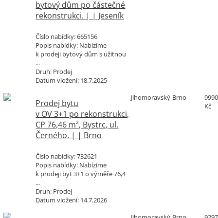
bytový dům po částečné
rekonstrukci. | | Jeseník
Číslo nabídky:
665156
Popis nabídky:
Nabízíme
k prodeji bytový dům s užitnou
...
Druh:
Prodej
Datum vložení:
18.7.2025
Jihomoravský
Brno
9990
Prodej bytu
Kč
v OV 3+1 po rekonstrukci,
CP 76,46 m², Bystrc, ul.
Černého. | | Brno
Číslo nabídky:
732621
Popis nabídky:
Nabízíme
k prodeji byt 3+1 o výměře 76,4
...
Druh:
Prodej
Datum vložení:
14.7.2026
Jihomoravský
Brno
9297