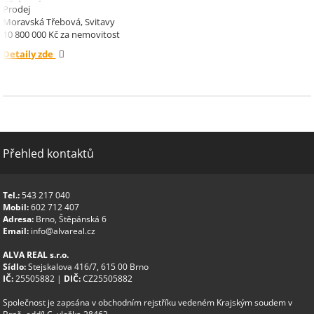
Třebová.
Prodej
Moravská Třebová, Svitavy
10 800 000 Kč za nemovitost
Detaily zde
Přehled kontaktů
Tel.:
543 217 040
Mobil:
602 712 407
Adresa:
Brno, Štěpánská 6
Email:
info@alvareal.cz
ALVA REAL s.r.o.
Sídlo:
Stejskalova 416/7, 615 00 Brno
IČ:
25505882 |
DIČ:
CZ25505882
Společnost je zapsána v obchodním rejstříku vedeném Krajským soudem v