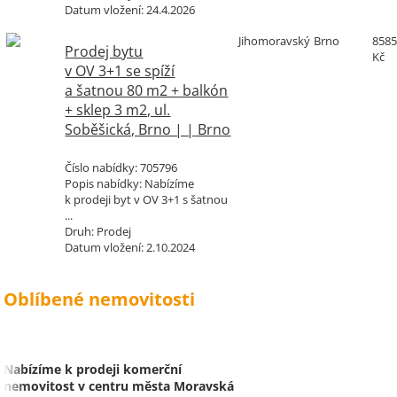
Datum vložení:
24.4.2026
Jihomoravský
Brno
8585
Prodej bytu
Kč
v OV 3+1 se spíží
a šatnou 80 m2 + balkón
+ sklep 3 m2, ul.
Soběšická, Brno | | Brno
Číslo nabídky:
705796
Popis nabídky:
Nabízíme
k prodeji byt v OV 3+1 s šatnou
...
Druh:
Prodej
Datum vložení:
2.10.2024
Oblíbené nemovitosti
Nabízíme k prodeji komerční
nemovitost v centru města Moravská