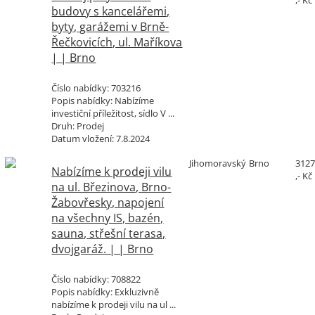
,- Kč
budovy s kancelářemi,
byty, garážemi v Brně-
Řečkovicích, ul. Maříkova
| | Brno
Číslo nabídky:
703216
Popis nabídky:
Nabízíme
investiční příležitost, sídlo V ...
Druh:
Prodej
Datum vložení:
7.8.2024
Jihomoravský
Brno
312
Nabízíme k prodeji vilu
,- Kč
na ul. Březinova, Brno-
Žabovřesky, napojení
na všechny IS, bazén,
sauna, střešní terasa,
dvojgaráž. | | Brno
Číslo nabídky:
708822
Popis nabídky:
Exkluzivně
nabízíme k prodeji vilu na ul ...