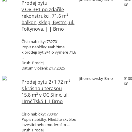
Prodej bytu
Kč
v OV 3+1 po zdařilé
rekonstrukci, 71,6 m²,
balkon, sklep, Bystrc, ul.
Foltýnova. | | Brno
Číslo nabídky:
732701
Popis nabídky:
Nabízíme
k prodeji byt 3+1 o výměře 71,6
...
Druh:
Prodej
Datum vložení:
24.7.2026
Jihomoravský
Brno
9100
Prodej bytu 2+1 72 m²
Kč
s krásnou terasou
15,8 m² v OC Sfinx, ul.
Hrnčířská | | Brno
Číslo nabídky:
730461
Popis nabídky:
Hledáte skvělou
investici nebo moderní m ...
Druh:
Prodej