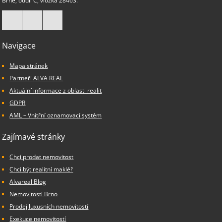
Brně, oddíl C, vložka 28463.
Navigace
Mapa stránek
Partneři ALVA REAL
Aktuální informace z oblasti realit
GDPR
AML – Vnitřní oznamovací systém
Zajímavé stránky
Chci prodat nemovitost
Chci být realitní makléř
Alvareal Blog
Nemovitosti Brno
Prodej luxusních nemovitostí
Exekuce nemovitostí