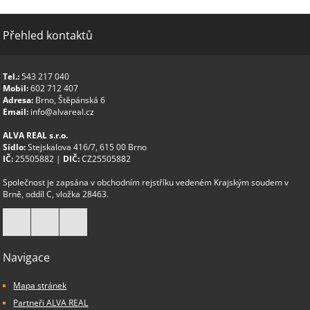
Přehled kontaktů
Tel.:
543 217 040
Mobil:
602 712 407
Adresa:
Brno, Štěpánská 6
Email:
info@alvareal.cz
ALVA REAL s.r.o.
Sídlo:
Stejskalova 416/7, 615 00 Brno
IČ:
25505882 |
DIČ:
CZ25505882
Společnost je zapsána v obchodním rejstříku vedeném Krajským soudem v
Brně, oddíl C, vložka 28463.
Navigace
Mapa stránek
Partneři ALVA REAL