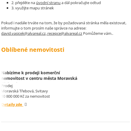
2. přejděte na
úvodní stranu
a dál pokračujte odtud
3. využijte mapu stránek
Pokud i nadále trváte na tom, že by požadovaná stránka měla existovat,
informujte o tom prosím naše správce na adrese:
david.vasicek@alvareal.cz, recepce@alvareal.cz
Pomůžeme vám..
Oblíbené nemovitosti
Nabízíme k prodeji komerční
nemovitost v centru města Moravská
Třebová.
Prodej
Moravská Třebová, Svitavy
10 800 000 Kč za nemovitost
Detaily zde