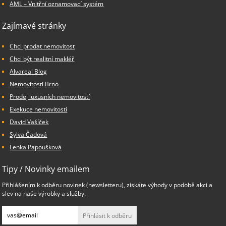
AML – Vnitřní oznamovací systém
Zajímavé stránky
Chci prodat nemovitost
Chci být realitní makléř
Alvareal Blog
Nemovitosti Brno
Prodej luxusních nemovitostí
Exekuce nemovitostí
David Vašíček
Sylva Čadová
Lenka Papoušková
Tipy / Novinky emailem
Přihlášením k odběru novinek (newsletteru), získáte výhody v podobě akcí a
slev na naše výrobky a služby.
Přihlásit k odběru