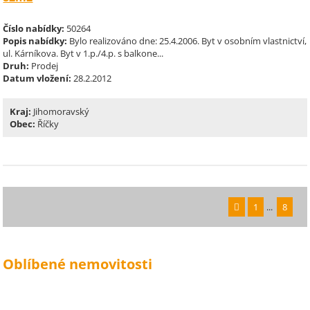
Číslo nabídky:
50264
Popis nabídky:
Bylo realizováno dne: 25.4.2006. Byt v osobním vlastnictví,
ul. Kárníkova. Byt v 1.p./4.p. s balkone...
Druh:
Prodej
Datum vložení:
28.2.2012
Kraj:
Jihomoravský
Obec:
Říčky
1
...
8
Oblíbené nemovitosti