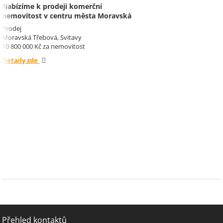
Nabízíme k prodeji komerční
nemovitost v centru města Moravská
Třebová.
Prodej
Moravská Třebová, Svitavy
10 800 000 Kč za nemovitost
Detaily zde
Přehled kontaktů