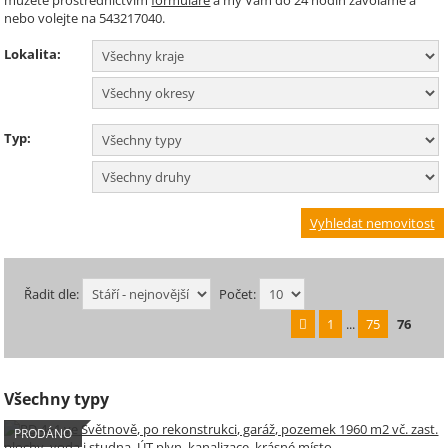
můžete prostřednictvím
formuláře
a my Vám do 24 hodin zavoláme a
nebo volejte na 543217040.
Lokalita:
Typ:
Řadit dle:
Počet:
1
...
75
76
Všechny typy
PRODÁNO