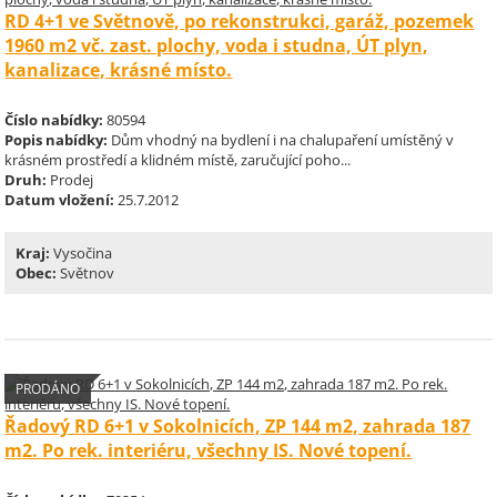
RD 4+1 ve Světnově, po rekonstrukci, garáž, pozemek
1960 m2 vč. zast. plochy, voda i studna, ÚT plyn,
kanalizace, krásné místo.
Číslo nabídky:
80594
Popis nabídky:
Dům vhodný na bydlení i na chalupaření umístěný v
krásném prostředí a klidném místě, zaručující poho...
Druh:
Prodej
Datum vložení:
25.7.2012
Kraj:
Vysočina
Obec:
Světnov
PRODÁNO
Řadový RD 6+1 v Sokolnicích, ZP 144 m2, zahrada 187
m2. Po rek. interiéru, všechny IS. Nové topení.