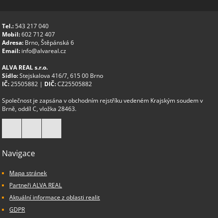
Tel.:
543 217 040
Mobil:
602 712 407
Adresa:
Brno, Štěpánská 6
Email:
info@alvareal.cz
ALVA REAL s.r.o.
Sídlo:
Stejskalova 416/7, 615 00 Brno
IČ:
25505882 |
DIČ:
CZ25505882
Společnost je zapsána v obchodním rejstříku vedeném Krajským soudem v
Brně, oddíl C, vložka 28463.
Navigace
Mapa stránek
Partneři ALVA REAL
Aktuální informace z oblasti realit
GDPR