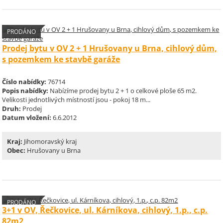
PRODÁNO
Prodej bytu v OV 2 + 1 Hrušovany u Brna, cihlový dům,
s pozemkem ke stavbě garáže
Číslo nabídky:
76714
Popis nabídky:
Nabízíme prodej bytu 2 + 1 o celkové ploše 65 m2.
Velikosti jednotlivých místností jsou - pokoj 18 m...
Druh:
Prodej
Datum vložení:
6.6.2012
Kraj:
Jihomoravský kraj
Obec:
Hrušovany u Brna
PRODÁNO
3+1 v OV, Řečkovice, ul. Kárníkova, cihlový, 1.p., c.p.
82m2