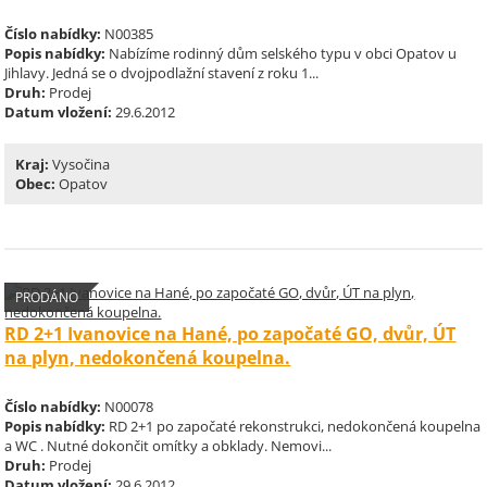
Číslo nabídky:
N00385
Popis nabídky:
Nabízíme rodinný dům selského typu v obci Opatov u
Jihlavy. Jedná se o dvojpodlažní stavení z roku 1...
Druh:
Prodej
Datum vložení:
29.6.2012
Kraj:
Vysočina
Obec:
Opatov
PRODÁNO
RD 2+1 Ivanovice na Hané, po započaté GO, dvůr, ÚT
na plyn, nedokončená koupelna.
Číslo nabídky:
N00078
Popis nabídky:
RD 2+1 po započaté rekonstrukci, nedokončená koupelna
a WC . Nutné dokončit omítky a obklady. Nemovi...
Druh:
Prodej
Datum vložení:
29.6.2012