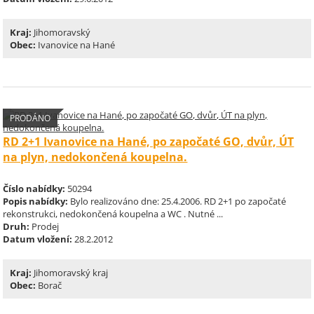
Kraj:
Jihomoravský
Obec:
Ivanovice na Hané
PRODÁNO
RD 2+1 Ivanovice na Hané, po započaté GO, dvůr, ÚT
na plyn, nedokončená koupelna.
Číslo nabídky:
50294
Popis nabídky:
Bylo realizováno dne: 25.4.2006. RD 2+1 po započaté
rekonstrukci, nedokončená koupelna a WC . Nutné ...
Druh:
Prodej
Datum vložení:
28.2.2012
Kraj:
Jihomoravský kraj
Obec:
Borač