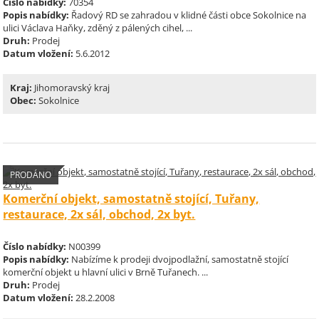
Číslo nabídky:
70354
Popis nabídky:
Řadový RD se zahradou v klidné části obce Sokolnice na
ulici Václava Haňky, zděný z pálených cihel, ...
Druh:
Prodej
Datum vložení:
5.6.2012
Kraj:
Jihomoravský kraj
Obec:
Sokolnice
PRODÁNO
Komerční objekt, samostatně stojící, Tuřany,
restaurace, 2x sál, obchod, 2x byt.
Číslo nabídky:
N00399
Popis nabídky:
Nabízíme k prodeji dvojpodlažní, samostatně stojící
komerční objekt u hlavní ulici v Brně Tuřanech. ...
Druh:
Prodej
Datum vložení:
28.2.2008