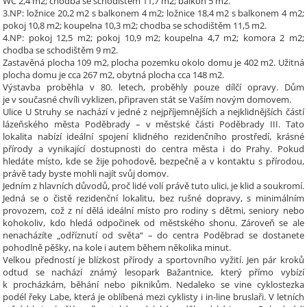
WC 2,4 m2; chodba se schodištěm 11,7 m2; balkon 5 m2.
3.NP: ložnice 20,2 m2 s balkonem 4 m2; ložnice 18,4 m2 s balkonem 4 m2;
pokoj 10,8 m2; koupelna 10,3 m2; chodba se schodištěm 11,5 m2.
4.NP: pokoj 12,5 m2; pokoj 10,9 m2; koupelna 4,7 m2; komora 2 m2;
chodba se schodištěm 9 m2.
Zastavěná plocha 109 m2, plocha pozemku okolo domu je 402 m2. Užitná
plocha domu je cca 267 m2, obytná plocha cca 148 m2.
Výstavba proběhla v 80. letech, proběhly pouze dílčí opravy. Dům
je v současné chvíli vyklizen, připraven stát se Vaším novým domovem.
Ulice U Struhy se nachází v jedné z nejpříjemnějších a nejklidnějších částí
lázeňského města Poděbrady – v městské části Poděbrady III. Tato
lokalita nabízí ideální spojení klidného rezidenčního prostředí, krásné
přírody a vynikající dostupnosti do centra města i do Prahy. Pokud
hledáte místo, kde se žije pohodově, bezpečně a v kontaktu s přírodou,
právě tady byste mohli najít svůj domov.
Jedním z hlavních důvodů, proč lidé volí právě tuto ulici, je klid a soukromí.
Jedná se o čistě rezidenční lokalitu, bez rušné dopravy, s minimálním
provozem, což z ní dělá ideální místo pro rodiny s dětmi, seniory nebo
kohokoliv, kdo hledá odpočinek od městského shonu. Zároveň se ale
nenacházíte „odříznutí od světa“ – do centra Poděbrad se dostanete
pohodlně pěšky, na kole i autem během několika minut.
Velkou předností je blízkost přírody a sportovního vyžití. Jen pár kroků
odtud se nachází známý lesopark Bažantnice, který přímo vybízí
k procházkám, běhání nebo piknikům. Nedaleko se vine cyklostezka
podél řeky Labe, která je oblíbená mezi cyklisty i in-line bruslaři. V letních