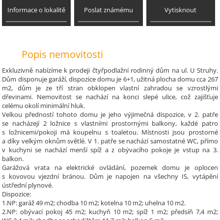
Informace o lokalitě
Poslat známému
Vytisknout
Popis nemovitosti
Exkluzivně nabízíme k prodeji čtyřpodlažní rodinný dům na ul. U Struhy.
Dům disponuje garáží, dispozice domu je 6+1, užitná plocha domu cca 267
m2, dům je ze tří stran obklopen vlastní zahradou se vzrostlými
dřevinami. Nemovitost se nachází na konci slepé ulice, což zajišťuje
celému okolí minimální hluk.
Velkou předností tohoto domu je jeho výjimečná dispozice, v 2. patře
se nacházejí 2 ložnice s vlastními prostornými balkony, každé patro
s ložnicemi/pokoji má koupelnu s toaletou. Místnosti jsou prostorné
a díky velkým oknům světlé. V 1. patře se nachází samostatné WC, přímo
v kuchyni se nachází menší spíž a z obývacího pokoje je vstup na 3.
balkon.
Garážová vrata na elektrické ovládání, pozemek domu je oplocen
s kovovou vjezdní bránou. Dům je napojen na všechny IS, vytápění
ústřední plynové.
Dispozice:
1.NP: garáž 49 m2; chodba 10 m2; kotelna 10 m2; uhelna 10 m2.
2.NP: obývací pokoj 45 m2; kuchyň 10 m2; spíž 1 m2; předsíň 7,4 m2;