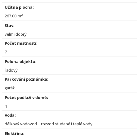
Užitná plocha:
2
267.00 m
Stav:
velmi dobrý
Počet místností:
7
Poloha objektu:
řadový
Parkování poznámka:
garáž
Počet podlaží v domě:
4
Voda:
dálkový vodovod | rozvod studené i teplé vody
Elektřina: