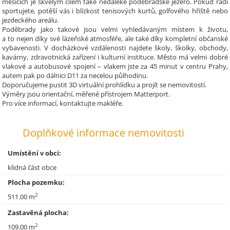
měsících je skvělým cílem také nedaleké poděbradské jezero. Pokud rádi
sportujete, potěší vás i blízkost tenisových kurtů, golfového hřiště nebo
jezdeckého areálu.
Poděbrady jako takové jsou velmi vyhledávaným místem k životu,
a to nejen díky své lázeňské atmosféře, ale také díky kompletní občanské
vybavenosti. V docházkové vzdálenosti najdete školy, školky, obchody,
kavárny, zdravotnická zařízení i kulturní instituce. Město má velmi dobré
vlakové a autobusové spojení – vlakem jste za 45 minut v centru Prahy,
autem pak po dálnici D11 za necelou půlhodinu.
Doporučujeme pustit 3D virtuální prohlídku a projít se nemovitostí.
Výměry jsou orientační, měřené přístrojem Matterport.
Pro více informací, kontaktujte makléře.
Doplňkové informace nemovitosti
Umístění v obci:
klidná část obce
Plocha pozemku:
2
511.00 m
Zastavěná plocha:
2
109.00 m