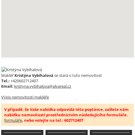
Makléř
Kristýna Vybíhalová
se stará o tuto nemovitost
Tel.:
+420602712407
Email:
kristyna.vybihalova@alvareal.cz
Výpis nemovitostí makléře
V případě, že Vaše nabídka odpovídá této poptávce, zašlete nám
nabídku nemovitosti prostřednictvím následujícího formuláře.
formuláře
, nebo volejte na tel.: 602712407