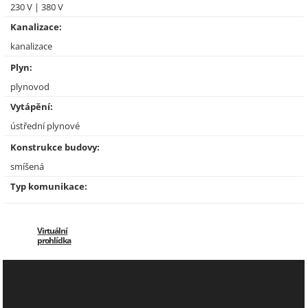
230 V | 380 V
Kanalizace:
kanalizace
Plyn:
plynovod
Vytápění:
ústřední plynové
Konstrukce budovy:
smíšená
Typ komunikace:
Virtuální
prohlídka