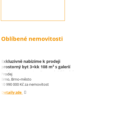
Oblíbené nemovitosti
Exkluzivně nabízíme k prodeji
prostorný byt 3+kk 108 m² s galerií
a sklepem v centru Brna, ul. Mlýnská
Prodej
Brno, Brno-město
10 990 000 Kč za nemovitost
Detaily zde