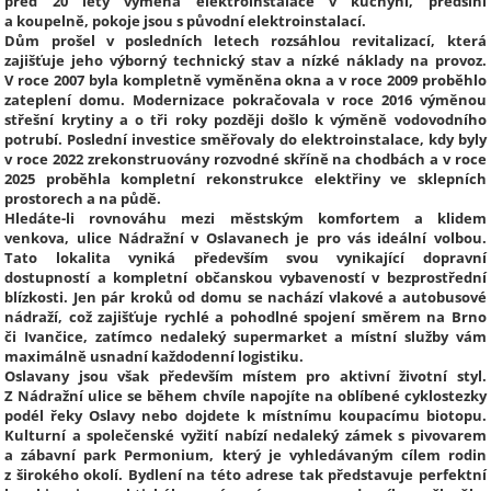
před 20 lety výměna elektroinstalace v kuchyni, předsíni
a koupelně, pokoje jsou s původní elektroinstalací.
Dům prošel v posledních letech rozsáhlou revitalizací, která
zajišťuje jeho výborný technický stav a nízké náklady na provoz.
V roce 2007 byla kompletně vyměněna okna a v roce 2009 proběhlo
zateplení domu. Modernizace pokračovala v roce 2016 výměnou
střešní krytiny a o tři roky později došlo k výměně vodovodního
potrubí. Poslední investice směřovaly do elektroinstalace, kdy byly
v roce 2022 zrekonstruovány rozvodné skříně na chodbách a v roce
2025 proběhla kompletní rekonstrukce elektřiny ve sklepních
prostorech a na půdě.
Hledáte-li rovnováhu mezi městským komfortem a klidem
venkova, ulice Nádražní v Oslavanech je pro vás ideální volbou.
Tato lokalita vyniká především svou vynikající dopravní
dostupností a kompletní občanskou vybaveností v bezprostřední
blízkosti. Jen pár kroků od domu se nachází vlakové a autobusové
nádraží, což zajišťuje rychlé a pohodlné spojení směrem na Brno
či Ivančice, zatímco nedaleký supermarket a místní služby vám
maximálně usnadní každodenní logistiku.
Oslavany jsou však především místem pro aktivní životní styl.
Z Nádražní ulice se během chvíle napojíte na oblíbené cyklostezky
podél řeky Oslavy nebo dojdete k místnímu koupacímu biotopu.
Kulturní a společenské vyžití nabízí nedaleký zámek s pivovarem
a zábavní park Permonium, který je vyhledávaným cílem rodin
z širokého okolí. Bydlení na této adrese tak představuje perfektní