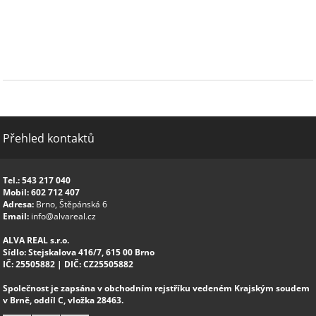
Přehled kontaktů
Tel.:
543 217 040
Mobil:
602 712 407
Adresa:
Brno, Štěpánská 6
Email:
info@alvareal.cz
ALVA REAL s.r.o.
Sídlo:
Stejskalova 416/7, 615 00 Brno
IČ:
25505882 |
DIČ:
CZ25505882
Společnost je zapsána v obchodním rejstříku vedeném Krajským soudem
v Brně, oddíl C, vložka 28463.