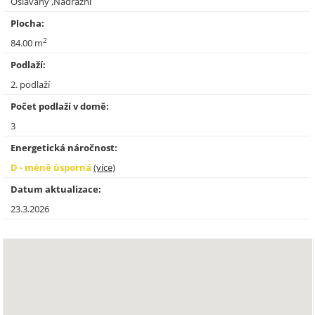
Oslavany ,Nádražní
Plocha:
2
84.00 m
Podlaží:
2. podlaží
Počet podlaží v domě:
3
Energetická náročnost:
D - méně úsporná
(více)
Datum aktualizace:
23.3.2026