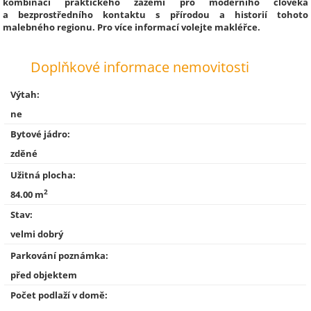
kombinaci praktického zázemí pro moderního člověka
a bezprostředního kontaktu s přírodou a historií tohoto
malebného regionu. Pro více informací volejte makléřce.
Doplňkové informace nemovitosti
Výtah:
ne
Bytové jádro:
zděné
Užitná plocha:
2
84.00 m
Stav:
velmi dobrý
Parkování poznámka:
před objektem
Počet podlaží v domě: