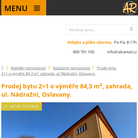
MENU
Volejte a pište zdarma
Po-Pá, 8-17h
800 701 100
info@alvareal.cz
Nabídky nemovitostí
Nabízíme nemovitosti
Prodej bytu
2+1 o výměře 84,3 m², zahrada, ul. Nádražní, Oslavany.
Prodej bytu 2+1 o výměře 84,3 m², zahrada,
ul. Nádražní, Oslavany.
D - MÉNĚ ÚSPORNÁ