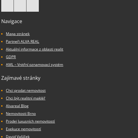
Navigace
Mapa stránek
Partneři ALVA REAL
Aktuální informace z oblasti realit
GDPR
AML – Vnitřní oznamovací systém
Zajímavé stránky
Chci prodat nemovitost
Chci být realitní makléř
Alvareal Blog
Nemovitosti Brno
Prodej luxusních nemovitostí
Exekuce nemovitostí
David Vašíček