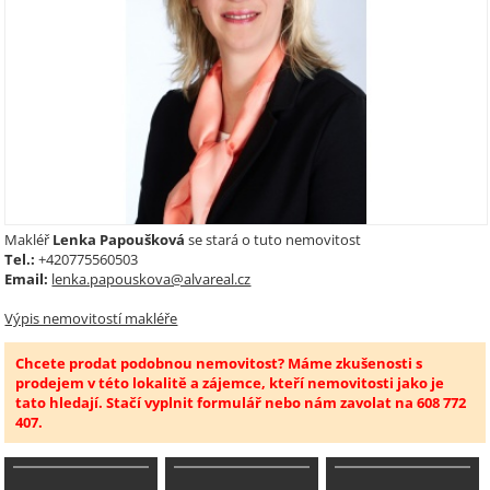
Makléř
Lenka Papoušková
se stará o tuto nemovitost
Tel.:
+420775560503
Email:
lenka.papouskova@alvareal.cz
Výpis nemovitostí makléře
Chcete prodat podobnou nemovitost? Máme zkušenosti s
prodejem v této lokalitě a zájemce, kteří nemovitosti jako je
tato hledají. Stačí vyplnit formulář nebo nám zavolat na 608 772
407.