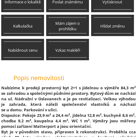
Informace o lokalitě
Poslat známému
Vytisknout
Mám zájem o
Kalkulačka
Hlídat změnu
prohlídku
Nabídnout cenu
Vzkaz makléři
Popis nemovitosti
Nabízíme k prodeji prostorný byt 2+1 s jídelnou o výměře 84,3 m²
se zahradou a společnými půdními prostory. Bytový dům se nachází
na ul. Nádražní v Oslavanech a je po revitalizaci. Velkou výhodou
je zahrada, která náleží společenství vlastníků a náchazí
se u domu. Parkování v ulici.
Dispozice: Pokoje 23,9 m² a 24,4 m², jídelna 12,8 m², kuchyně 8,6 m²,
chodba 9,2 m², koupelna 4,4 m², WC 1 m². Výměry jsou měřeny
pomocí zařízení Matterport a jsou orientační.
Byt je v původním stavu, připraven k rekonstrukci. Proběhla cca