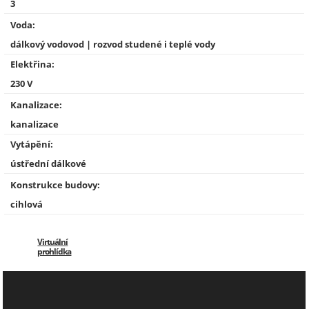
3
Voda:
dálkový vodovod | rozvod studené i teplé vody
Elektřina:
230 V
Kanalizace:
kanalizace
Vytápění:
ústřední dálkové
Konstrukce budovy:
cihlová
Virtuální
prohlídka